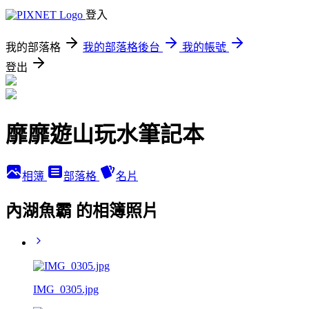
登入
我的部落格
我的部落格後台
我的帳號
登出
靡靡遊山玩水筆記本
相簿
部落格
名片
內湖魚霸 的相簿照片
IMG_0305.jpg