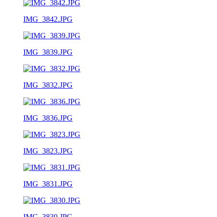
IMG_3842.JPG
IMG_3839.JPG
IMG_3832.JPG
IMG_3836.JPG
IMG_3823.JPG
IMG_3831.JPG
IMG_3830.JPG