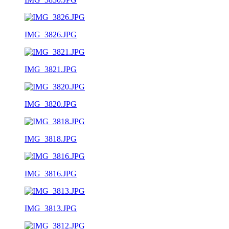
IMG_3826.JPG
IMG_3821.JPG
IMG_3820.JPG
IMG_3818.JPG
IMG_3816.JPG
IMG_3813.JPG