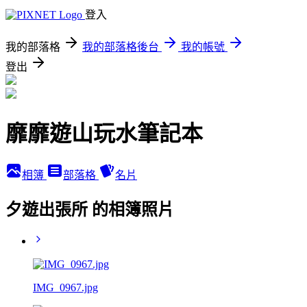
登入
我的部落格
我的部落格後台
我的帳號
登出
靡靡遊山玩水筆記本
相簿
部落格
名片
夕遊出張所 的相簿照片
IMG_0967.jpg