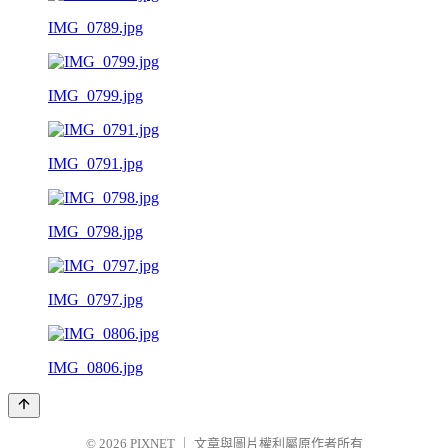
IMG_0789.jpg
IMG_0799.jpg
IMG_0791.jpg
IMG_0798.jpg
IMG_0797.jpg
IMG_0806.jpg
© 2026
PIXNET
｜
文章與圖片權利屬原作者所有