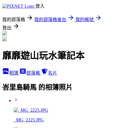
登入
我的部落格
我的部落格後台
我的帳號
登出
靡靡遊山玩水筆記本
相簿
部落格
名片
峇里島騎馬 的相簿照片
_MG_2225.JPG