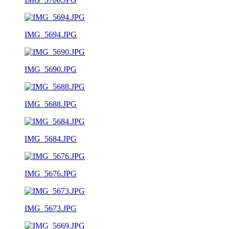
IMG_5694.JPG
IMG_5690.JPG
IMG_5688.JPG
IMG_5684.JPG
IMG_5676.JPG
IMG_5673.JPG