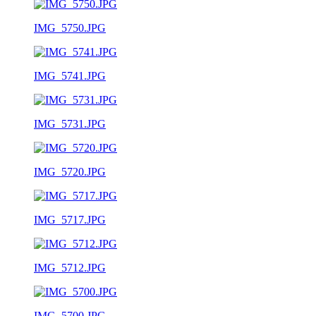
IMG_5750.JPG
IMG_5741.JPG
IMG_5731.JPG
IMG_5720.JPG
IMG_5717.JPG
IMG_5712.JPG
IMG_5700.JPG