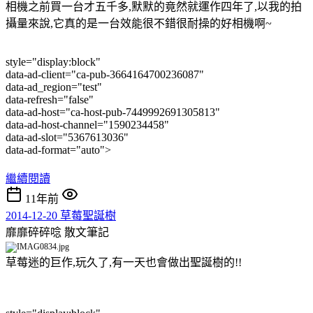
相機之前買一台才五千多,默默的竟然就運作四年了,以我的拍
攝量來說,它真的是一台效能很不錯很耐操的好相機啊~
style="display:block"
data-ad-client="ca-pub-3664164700236087"
data-ad_region="test"
data-refresh="false"
data-ad-host="ca-host-pub-7449992691305813"
data-ad-host-channel="1590234458"
data-ad-slot="5367613036"
data-ad-format="auto">
繼續閱讀
11年前
2014-12-20 草莓聖誕樹
靡靡碎碎唸
散文筆記
草莓迷的巨作,玩久了,有一天也會做出聖誕樹的!!