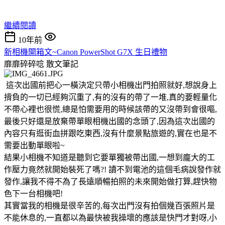
繼續閱讀
10年前
新相機開箱文~Canon PowerShot G7X 生日禮物
靡靡碎碎唸
散文筆記
這次出國前把心一橫決定只帶小相機出門拍照就好,想說身上
揹負的一切已經夠沉重了,有的沒有的帶了一堆,真的要輕量化
不帶心裡也很慌,總是怕需要用的時候該帶的又沒帶到會很嘔,
最後只好還是放棄帶單眼相機出國的念頭了,因為這次出國的
內容只有逛街血拼跟吃東西,沒有什麼景點旅遊的,實在也是不
需要出動單眼啦~
結果小相機不知道是聽到它要單獨被帶出國,一想到龐大的工
作壓力竟然就開始裝死了嗎?! 讀不到電池的這個毛病說發作就
發作,讓我不得不為了長遠順暢拍照的未來開始做打算,趕快物
色下一台相機吧!
其實當我的相機是很辛苦的,每次出門沒有拍個幾百張照片是
不能休息的,一直都以為最快被我操壞的應該是快門才對呀,小