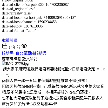
style="display:block"
data-ad-client="ca-pub-3664164700236087"
data-ad_region="test"
data-refresh="false"
data-ad-host="ca-host-pub-7449992691305813"
data-ad-host-channel="1590234458"
data-ad-slot="5367613036"
data-ad-format="auto">
繼續閱讀
14年前
婚紗照~台北蘿亞結婚精品
靡靡碎碎唸
散文筆記
請大家不用緊張,我們還沒有要結婚!(至少日期還沒決定 =￣ω
￣=)
兩個人在一起十五年,拍個婚紗照應該是不過份吧?!
因為照片很漂亮(咳~我自己覺得很漂亮),所以就分享給大家看
吧,要不然最後也是變成一本相簿靜靜的收在角落裡~
也不怕大家看完以後到了婚禮失去驚喜跟新鮮感,畢竟很多人
就算參加了婚禮也沒空翻相本地!