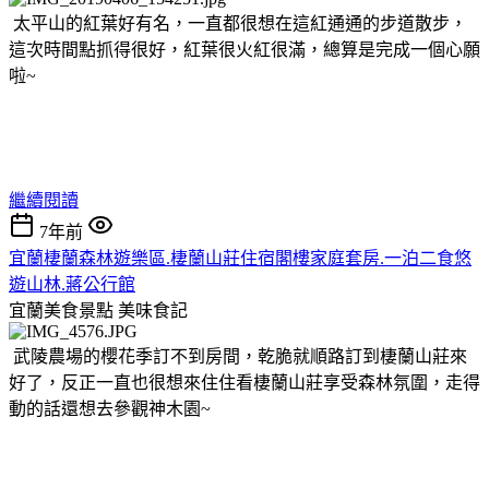
太平山的紅葉好有名，一直都很想在這紅通通的步道散步，
這次時間點抓得很好，紅葉很火紅很滿，總算是完成一個心願
啦~
繼續閱讀
7年前
宜蘭棲蘭森林遊樂區.棲蘭山莊住宿閣樓家庭套房.一泊二食悠
遊山林.蔣公行館
宜蘭美食景點
美味食記
武陵農場的櫻花季訂不到房間，乾脆就順路訂到棲蘭山莊來
好了，反正一直也很想來住住看棲蘭山莊享受森林氛圍，走得
動的話還想去參觀神木園~