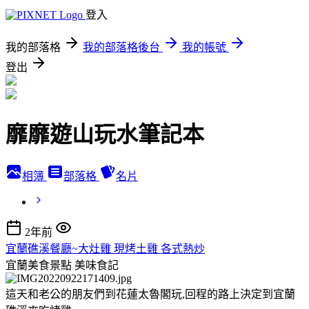
登入
我的部落格
我的部落格後台
我的帳號
登出
靡靡遊山玩水筆記本
相簿
部落格
名片
2年前
宜蘭礁溪餐廳~大灶雞 現烤土雞 各式熱炒
宜蘭美食景點
美味食記
這天和老公的朋友們到花蓮太魯閣玩,回程的路上決定到宜蘭