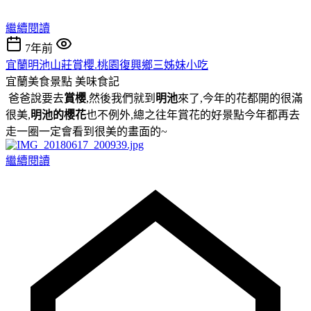
繼續閱讀
7年前
宜蘭明池山莊賞櫻.桃園復興鄉三姊妹小吃
宜蘭美食景點
美味食記
爸爸說要去
賞櫻
,然後我們就到
明池
來了,今年的花都開的很滿
很美,
明池的櫻花
也不例外,總之往年賞花的好景點今年都再去
走一圈一定會看到很美的畫面的~
繼續閱讀