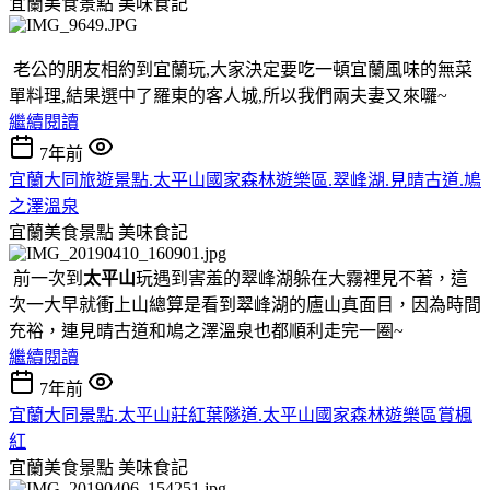
宜蘭美食景點
美味食記
老公的朋友相約到宜蘭玩,大家決定要吃一頓宜蘭風味的無菜
單料理,結果選中了羅東的客人城,所以我們兩夫妻又來囉~
繼續閱讀
7年前
宜蘭大同旅遊景點.太平山國家森林遊樂區.翠峰湖.見晴古道.鳩
之澤溫泉
宜蘭美食景點
美味食記
前一次到
太平山
玩遇到害羞的翠峰湖躲在大霧裡見不著，這
次一大早就衝上山總算是看到翠峰湖的廬山真面目，因為時間
充裕，連見晴古道和鳩之澤溫泉也都順利走完一圈~
繼續閱讀
7年前
宜蘭大同景點.太平山莊紅葉隧道.太平山國家森林遊樂區賞楓
紅
宜蘭美食景點
美味食記