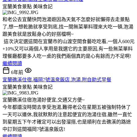
宜蘭美食景點
美味食記
和老公去宜蘭快閃泡湯遊因為天氣不怎麼好就懶得去走景點
了,想一想乾脆就享受到底,找一間無菜單料理來大吃一頓,泡湯
跟美食就是放鬆身心的好搭檔啊~
這次決定選這間在宜蘭市的山渡空間食藝吃吃看,一個人600元
+10%又可以兩個人享用是我選它的主要原因,有一些無菜單料
理餐廳都要多人吃一桌的我們兩個真的是心有餘而力不足啊!
繼續閱讀
6年前
宜蘭礁溪住宿.福岡7號溫泉飯店.泡湯.附自助式早餐
宜蘭美食景點
美味食記
宜蘭礁溪住宿泡湯好便宜,交通又方便~
今年都還沒時間去享受泡湯,難得老公在星期五被強制特休了
一天可以連休,我就默默的注意起便宜的泡湯住宿,雖然一直忙
到星期五下午才確定可以出發溜搭,也是順利在去礁溪的路途
中訂到這間福岡7號溫泉飯店!
繼續閱讀