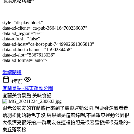
礁溪來吃烤雞~
style="display:block"
data-ad-client="ca-pub-3664164700236087"
data-ad_region="test"
data-refresh="false"
data-ad-host="ca-host-pub-7449992691305813"
data-ad-host-channel="1590234458"
data-ad-slot="5367613036"
data-ad-format="auto">
繼續閱讀
4年前
宜蘭景點~羅東運動公園
宜蘭美食景點
美味食記
跟老公網友的宜蘭旅行來到了羅東運動公園,想要碰運氣看看
落羽松開始轉色了沒,結果還是這麼綠呢,不過羅東運動公園很
大很漂亮很好拍,一群朋友在這裡拍照是很容易發揮很有趣的~
東丘落羽松