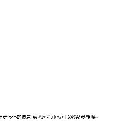
走走停停的風景,騎著摩托車就可以輕鬆參觀囉~