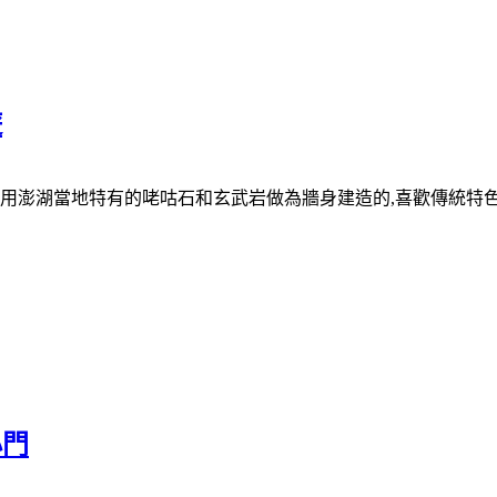
遊
用澎湖當地特有的咾咕石和玄武岩做為牆身建造的,喜歡傳統特
小門