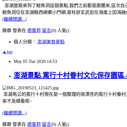
澎湖旅遊來到了鯨魚洞這個景點,我們之前都是跟團來,這次自
鯨魚洞位在澎湖縣西嶼鄉小門嶼,是柱狀玄武岩在海崖上因海蝕作
(繼續閱讀...)
靡靡 發表在
痞客邦
留言
(0)
人氣(
)
個人分類：
澎湖美食景點
▲top
May
05
Tue
2020
14:53
澎湖景點.篤行十村眷村文化保存園區
澎湖馬公的篤行十村現在是一個整理的很漂亮的篤行十村眷村文
來不及細看呢~
(繼續閱讀...)
靡靡 發表在
痞客邦
留言
(0)
人氣(
)