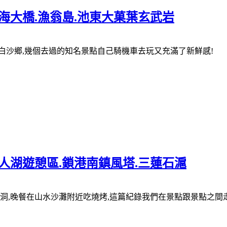
跨海大橋.漁翁島.池東大菓葉玄武岩
白沙鄉,幾個去過的知名景點自己騎機車去玩又充滿了新鮮感!
天人湖遊憩區.鎖港南鎮風塔.三蓮石滬
洞,晚餐在山水沙灘附近吃燒烤,這篇紀錄我們在景點跟景點之間