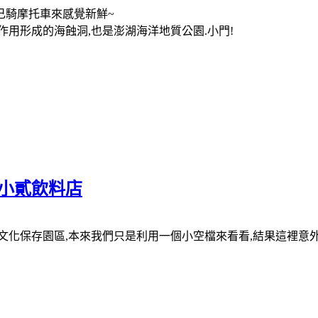
己騎摩托車來感覺新鮮~
用形成的海蝕洞,也是澎湖海洋地質公園.小門!
.小貳飲料店
化保存園區,本來我們只是利用一個小空檔來看看,結果這裡意外