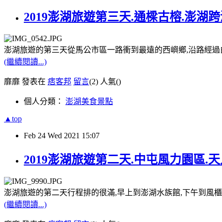
2019澎湖旅遊第三天.通樑古榕.澎湖
澎湖旅遊的第三天從馬公市區一路衝到最遠的西嶼鄉,沿路經過
(繼續閱讀...)
靡靡 發表在
痞客邦
留言
(2)
人氣(
)
個人分類：
澎湖美食景點
▲top
Feb
24
Wed
2021
15:07
2019澎湖旅遊第二天.中屯風力園區.
澎湖旅遊的第二天行程排的很滿,早上到澎湖水族館,下午到風櫃
(繼續閱讀...)