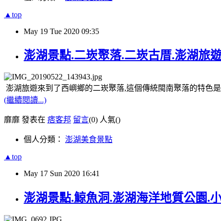
▲top
May
19
Tue
2020
09:35
澎湖景點.二崁聚落.二崁古厝.澎湖旅
澎湖旅遊來到了西嶼鄉的二崁聚落,這個傳統閩南聚落的特色是
(繼續閱讀...)
靡靡 發表在
痞客邦
留言
(0)
人氣(
)
個人分類：
澎湖美食景點
▲top
May
17
Sun
2020
16:41
澎湖景點.鯨魚洞.澎湖海洋地質公園.