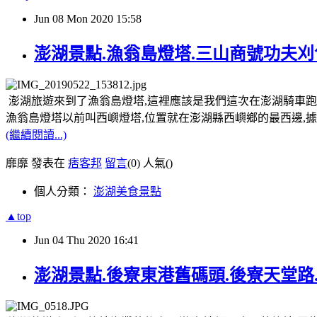
Jun
08
Mon
2020
15:58
澎湖景點.漁翁島燈塔.三山商號功夫刈
澎湖旅遊來到了漁翁島燈塔,這裡應該是我們這次在澎湖騎車跑
漁翁島燈塔以前叫西嶼燈塔,位置就在澎湖縣西嶼鄉的最西邊,據
(繼續閱讀...)
靡靡 發表在
痞客邦
留言
(0)
人氣(
)
個人分類：
澎湖美食景點
▲top
Jun
04
Thu
2020
16:41
澎湖景點.後寮東港舊碼頭.後寮天堂路