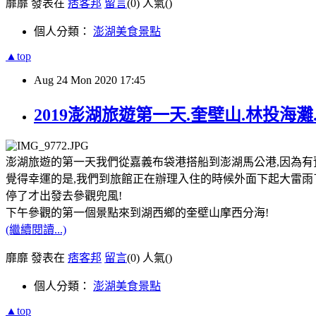
靡靡 發表在
痞客邦
留言
(0)
人氣(
)
個人分類：
澎湖美食景點
▲top
Aug
24
Mon
2020
17:45
2019澎湖旅遊第一天.奎壁山.林投海
澎湖旅遊的第一天我們從嘉義布袋港搭船到澎湖馬公港,因為有
覺得幸運的是,我們到旅館正在辦理入住的時候外面下起大雷雨了
停了才出發去參觀兜風!
下午參觀的第一個景點來到湖西鄉的奎壁山摩西分海!
(繼續閱讀...)
靡靡 發表在
痞客邦
留言
(0)
人氣(
)
個人分類：
澎湖美食景點
▲top