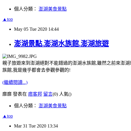
個人分類：
澎湖美食景點
▲top
May
05
Tue
2020
14:44
澎湖景點.澎湖水族館.澎湖旅遊
親子旅遊來到澎湖絕對不能錯過的澎湖水族館,雖然之前來澎湖玩
族館,我是幾乎都會去參觀參觀的!
(繼續閱讀...)
靡靡 發表在
痞客邦
留言
(0)
人氣(
)
個人分類：
澎湖美食景點
▲top
Mar
31
Tue
2020
13:34