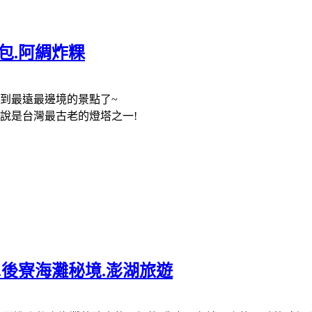
包.阿綢炸粿
到最遠最邊境的景點了~
說是台灣最古老的燈塔之一!
.後寮海灘秘境.澎湖旅遊