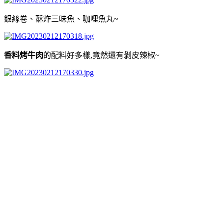
銀絲卷、酥炸三味魚、咖哩魚丸~
香料烤牛肉
的配料好多樣,竟然還有剝皮辣椒~