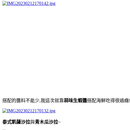
搭配的醬料不能少,我這次就靠
蒜味生蝦醬
搭配海鮮吃得很過癮
泰式凱薩沙拉
與
青木瓜沙拉
~