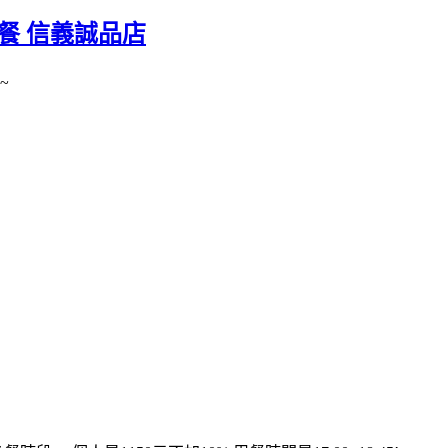
餐 信義誠品店
~