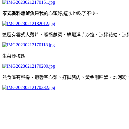
泰式香料燻鮭魚
是我的心頭好,這次也吃了不少~
這區有雲式大薄片、蝦醬蕨菜、鮮蝦洋芋沙拉、涼拌花蛤、涼
生菜沙拉區
熱食區有蛋捲、蝦醬空心菜、打拋豬肉、黃金咖哩蟹、炒河粉