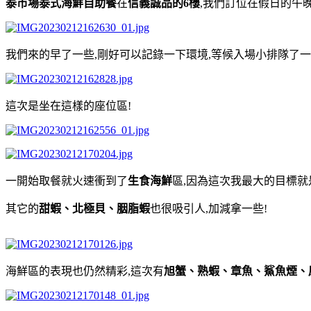
泰市場泰式海鮮自助餐
在
信義誠品的6樓
,我們訂位在假日的午晚餐時
我們來的早了一些,剛好可以記錄一下環境,等候入場小排隊了一
這次是坐在這樣的座位區!
一開始取餐就火速衝到了
生食海鮮
區,因為這次我最大的目標就
其它的
甜蝦、北極貝、胭脂蝦
也很吸引人,加減拿一些!
海鮮區的表現也仍然精彩,這次有
旭蟹、熟蝦、章魚、鯊魚煙、