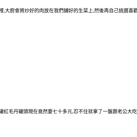
裡,大廚會將炒好的肉放在我們鋪好的生菜上,然後再自己挑選喜
罐紅毛丹罐頭現在竟然要七十多元,忍不住就拿了一盤跟老公大吃