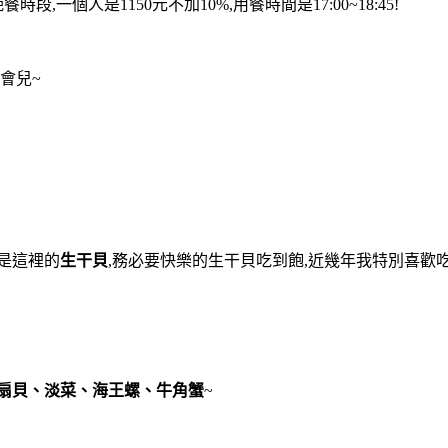
段,一個人是1150元不加10%,用餐時間是17:00~18:45!
會兒~
是這裡的
生干貝
,務必要快樂的生干貝吃到飽,近幾年我特別喜歡
扇貝、淡菜、海王螺、牛角蟹
~