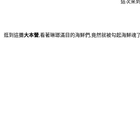
這次來
逛到這攤
大本營
,看著琳瑯滿目的海鮮們,竟然就被勾起海鮮魂