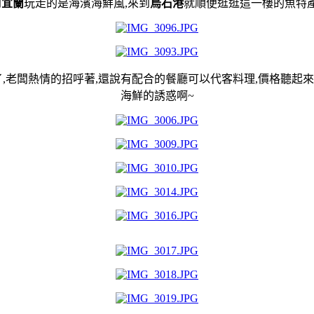
到
宜蘭
玩走的是海濱海鮮風,來到
烏石港
就順便逛逛這一樓的魚特
了,老闆熱情的招呼著,還說有配合的餐廳可以代客料理,價格聽起
海鮮的誘惑啊~