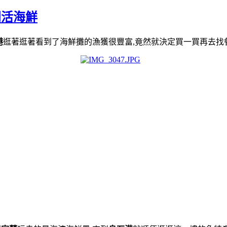
闆活海鮮
港
逛著逛著看到了海鮮攤的漁獲很豐富,竟然就決定買一買再去找