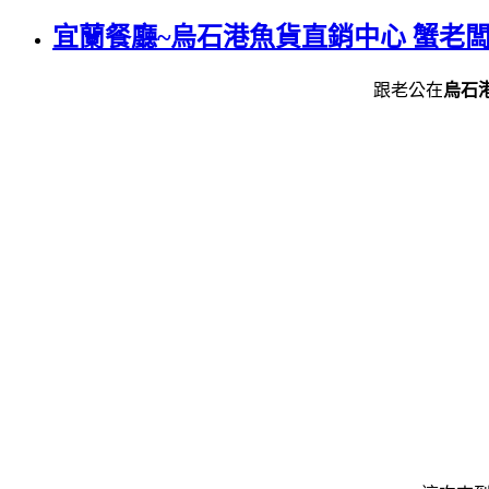
宜蘭餐廳~烏石港魚貨直銷中心 蟹老
跟老公在
烏石