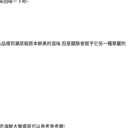
來回味一下吧~
法品嚐到瀨尿蝦原本鮮美的滋味,但是鹽酥會賦予它另一種華麗的
吃海鮮大餐還是可以參考參考喔!