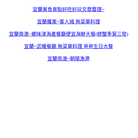
宜蘭美食景點好吃好玩文章整理~
宜蘭羅東~客人城 無菜單料理
宜蘭南澳~鄉味津海產餐廳便宜海鮮大餐(螃蟹季第三發)
宜蘭~武暖餐廳 無菜單料理 爸爸生日大餐
宜蘭南澳~朝陽漁港