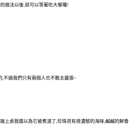
歡的做法以後,就可以等著吃大餐囉!
的,不過我們只有兩個人也不敢太囂張~
端上桌我還以為它被煮湯了,珍珠貝有很濃郁的海味,鹹鹹的鮮香