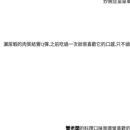
炒豌豆苗是單
瀨尿蝦的肉質結實Q彈,之前吃過一次就很喜歡它的口感,只不
蟹老闆
的料理口味我還蠻喜歡的