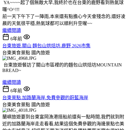
YA~~~~起了個無敵大早,我終於也在台東的鹿野看到熱氣球
囉^O^!!!
前一天下午下了一陣雨,本來還有點擔心今天會殘念的,還好凌
晨的天氣很平穩,熱氣球都可以順利升空喔~~
繼續閱讀
6年前
台東旅遊.關山 麵包山烘焙坊.鹿野 2626市集
台東美食景點
國內旅遊
台東旅遊餐訪了關山市區裡的的麵包山烘焙坊MOUNTAIN
BREAD~
繼續閱讀
6年前
台東景點.加路蘭海岸.免費參觀的蔚藍海岸
台東美食景點
國內旅遊
蘭嶼旅遊要到台東富岡漁港搭船前還有一點時間,我們就到附
近的加路蘭海岸走走看看,結果這個免費參觀的海邊景點也美