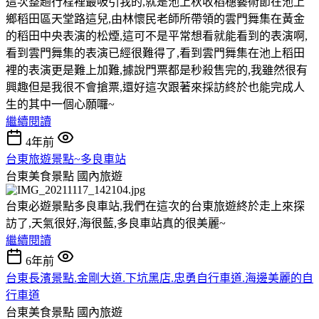
這次整趟行程裡最吸引我的,就是池上秋收稻穗藝術節在池上
鄉稻田區天堂路這兒,由林懷民老師所帶領的雲門舞集在黃金
的稻田中央表演的松煙,這可不是平常想看就能看到的表演啊,
看到雲門舞集的表演已經很難得了,看到雲門舞集在池上稻田
裡的表演更是難上加難,據說門票都是秒殺售完的,我雖然很有
興趣但是我很不會搶票,還好這次跟著來採訪終於也能完成人
生的其中一個心願囉~
繼續閱讀
4年前
台東旅遊景點~多良車站
台東美食景點
國內旅遊
台東必遊景點多良車站,我們在這次的台東旅遊終於走上來探
訪了,天氣很好,海很藍,多良車站真的很美麗~
繼續閱讀
6年前
台東長濱景點.金剛大道.下坑黑店.忠勇自行車道.海邊美麗的自
行車道
台東美食景點
國內旅遊