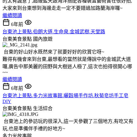
的太有誠意了,超級藍天跟海洋搭配各種裝置藝術實在很好拍,
大家來到台東想到海邊走走一定不要錯過加路蘭海岸囉~
繼續閱讀
6年前
台東池上景點.伯朗大道.生命泉.金城武樹.天堂路
台東美食景點
國內旅遊
台東的好山好水既然來了就要好好的欣賞它呀~
難得有機會來到台東,最想看的當然就是傳說中的金城武大道
囉,廣告中那美麗的田野與大樹迷人極了,這次也拍得很開心哪
~~
繼續閱讀
6年前
台東池上景點.多力米故事館.曬穀場手作坊.秋菊皂坊手工皂
DIY
台東美食景點
生活綜合
台東池上的參訪玩的很深入,這一天參觀了三個地方,有吃又有
玩,也是準備伴手禮的好地方~
多力米故事館